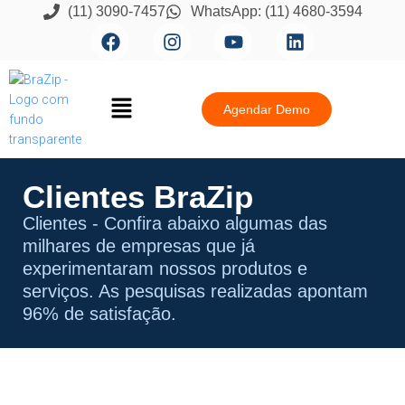
(11) 3090-7457
WhatsApp: (11) 4680-3594
Agendar Demo
Clientes BraZip
Clientes - Confira abaixo algumas das
milhares de empresas que já
experimentaram nossos produtos e
serviços. As pesquisas realizadas apontam
96% de satisfação.