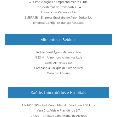
GPT Participações e Empreendimentos Ltda.
Trans Sistemas de Transportes S.A.
Rodovia das Cataratas S.A.
EMBRAER – Empresa Brasileira de Aeronáutica S.A.
Empresa Gontijo de Transportes Ltda.
Alimentos e Bebidas
Indaiá Brasil Águas Minerais Ltda
NISSIN – Ajinomoto Alimentos Ltda
Camil Alimentos S/A
Companhia Cacique de Café Solúvel
Macarrão Chiarini
Saúde, Laboratórios e Hospitais
UNIMED/ RS – Fed. Coop. Méd do Estado do RGS Ltda
Vera Cruz Vida e Previdência S/A
Unilab – Unidade Laboratorial de Alagoas