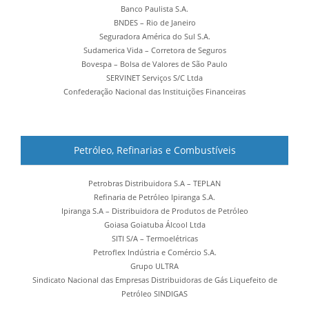
Banco Paulista S.A.
BNDES – Rio de Janeiro
Seguradora América do Sul S.A.
Sudamerica Vida – Corretora de Seguros
Bovespa – Bolsa de Valores de São Paulo
SERVINET Serviços S/C Ltda
Confederação Nacional das Instituições Financeiras
Petróleo, Refinarias e Combustíveis
Petrobras Distribuidora S.A – TEPLAN
Refinaria de Petróleo Ipiranga S.A.
Ipiranga S.A – Distribuidora de Produtos de Petróleo
Goiasa Goiatuba Álcool Ltda
SITI S/A – Termoelétricas
Petroflex Indústria e Comércio S.A.
Grupo ULTRA
Sindicato Nacional das Empresas Distribuidoras de Gás Liquefeito de
Petróleo SINDIGAS